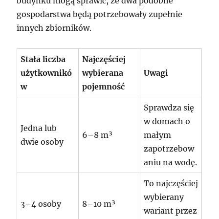
budynku mogą sprawić, że dwa podobne
gospodarstwa będą potrzebowały zupełnie
innych zbiorników.
Stała liczba
Najczęściej
użytkownikó
wybierana
Uwagi
w
pojemność
Sprawdza się
w domach o
Jedna lub
6–8 m³
małym
dwie osoby
zapotrzebow
aniu na wodę.
To najczęściej
wybierany
3–4 osoby
8–10 m³
wariant przez