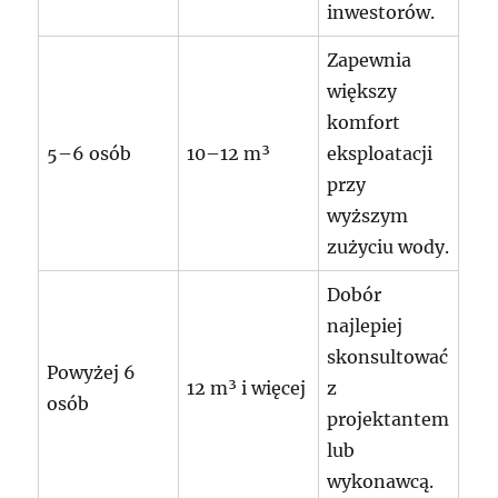
inwestorów.
Zapewnia
większy
komfort
5–6 osób
10–12 m³
eksploatacji
przy
wyższym
zużyciu wody.
Dobór
najlepiej
skonsultować
Powyżej 6
12 m³ i więcej
z
osób
projektantem
lub
wykonawcą.